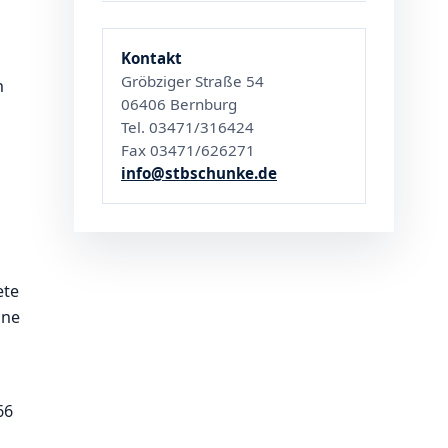
Kontakt
Gröbziger Straße 54
n
06406 Bernburg
Tel. 03471/316424
Fax 03471/626271
info@stbschunke.de
ete
ine
66