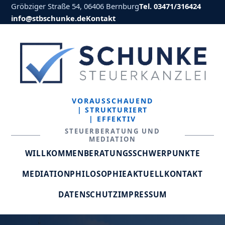
Gröbziger Straße 54, 06406 Bernburg
Tel. 03471/316424
info@stbschunke.de
Kontakt
VORAUSSCHAUEND
| STRUKTURIERT
| EFFEKTIV
STEUERBERATUNG UND
MEDIATION
WILLKOMMEN
BERATUNGSSCHWERPUNKTE
MEDIATION
PHILOSOPHIE
AKTUELL
KONTAKT
DATENSCHUTZ
IMPRESSUM