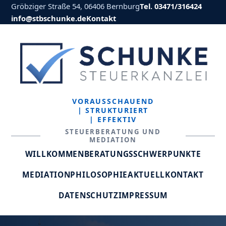
Gröbziger Straße 54, 06406 Bernburg
Tel. 03471/316424
info@stbschunke.de
Kontakt
VORAUSSCHAUEND
| STRUKTURIERT
| EFFEKTIV
STEUERBERATUNG UND
MEDIATION
WILLKOMMEN
BERATUNGSSCHWERPUNKTE
MEDIATION
PHILOSOPHIE
AKTUELL
KONTAKT
DATENSCHUTZ
IMPRESSUM