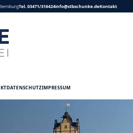
 Bernburg
Tel. 03471/316424
info@stbschunke.de
Kontakt
V
AKT
DATENSCHUTZ
IMPRESSUM