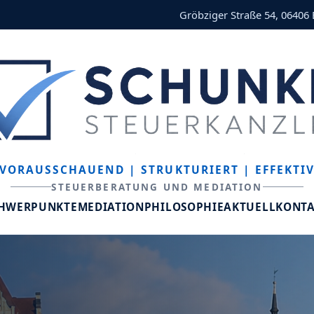
Gröbziger Straße 54, 06406
VORAUSSCHAUEND
| STRUKTURIERT
| EFFEKTI
STEUERBERATUNG UND MEDIATION
CHWERPUNKTE
MEDIATION
PHILOSOPHIE
AKTUELL
KONT