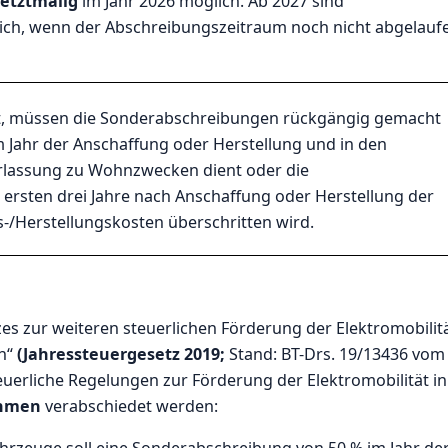
letztmalig
im Jahr 2026 möglich. Ab 2027 sind
ch, wenn der Abschreibungszeitraum noch nicht abgelauf
lt, müssen die Sonderabschreibungen rückgängig gemacht
im Jahr der Anschaffung oder Herstellung und in den
erlassung zu Wohnzwecken dient oder die
ersten drei Jahre nach Anschaffung oder Herstellung der
/Herstellungskosten überschritten wird.
es zur weiteren steuerlichen Förderung der Elektromobilit
en“
(Jahressteuergesetz 2019;
Stand:
BT-Drs. 19/13436 vom
euerliche Regelungen zur Förderung der Elektromobilität in
ahmen
verabschiedet werden:
fahrzeuge soll eine Sonderabschreibung von 50 % im Jahr de