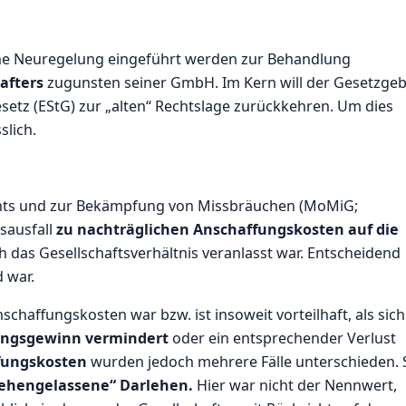
eine Neuregelung eingeführt werden zur Behandlung
hafters
zugunsten seiner GmbH. Im Kern will der Gesetzge
tz (EStG) zur „alten“ Rechtslage zurückkehren. Um dies
slich.
hts und zur Bekämpfung von Missbräuchen (MoMiG;
sausfall
zu nachträglichen Anschaffungskosten auf die
 das Gesellschaftsverhältnis veranlasst war. Entscheidend
d war.
schaffungskosten war bzw. ist insoweit vorteilhaft, als sich
ungsgewinn vermindert
oder ein entsprechender Verlust
fungskosten
wurden jedoch mehrere Fälle unterschieden. 
tehengelassene“ Darlehen.
Hier war nicht der Nennwert,