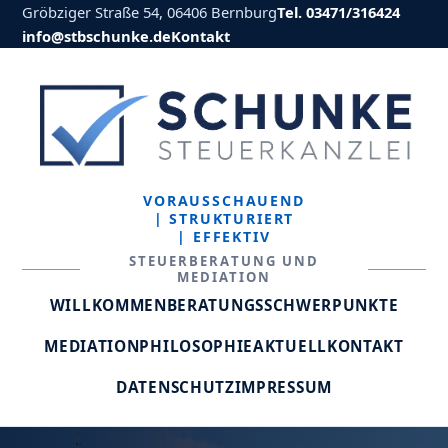
Gröbziger Straße 54, 06406 Bernburg
Tel. 03471/316424
info@stbschunke.de
Kontakt
VORAUSSCHAUEND
| STRUKTURIERT
| EFFEKTIV
STEUERBERATUNG UND
MEDIATION
WILLKOMMEN
BERATUNGSSCHWERPUNKTE
MEDIATION
PHILOSOPHIE
AKTUELL
KONTAKT
DATENSCHUTZ
IMPRESSUM