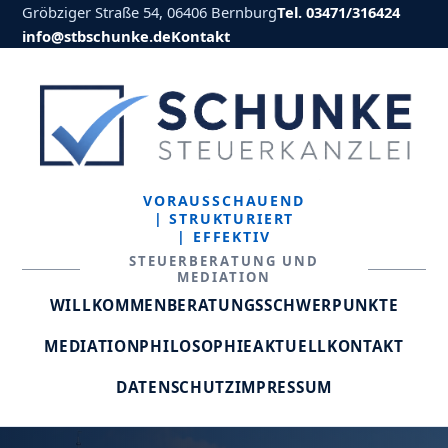
Gröbziger Straße 54, 06406 Bernburg
Tel. 03471/316424
info@stbschunke.de
Kontakt
VORAUSSCHAUEND
| STRUKTURIERT
| EFFEKTIV
STEUERBERATUNG UND
MEDIATION
WILLKOMMEN
BERATUNGSSCHWERPUNKTE
MEDIATION
PHILOSOPHIE
AKTUELL
KONTAKT
DATENSCHUTZ
IMPRESSUM