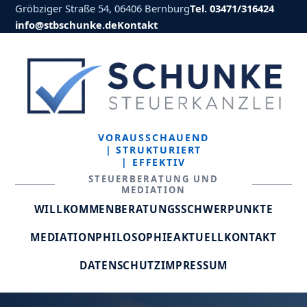
Gröbziger Straße 54, 06406 Bernburg
Tel. 03471/316424
info@stbschunke.de
Kontakt
VORAUSSCHAUEND
| STRUKTURIERT
| EFFEKTIV
STEUERBERATUNG UND
MEDIATION
WILLKOMMEN
BERATUNGSSCHWERPUNKTE
MEDIATION
PHILOSOPHIE
AKTUELL
KONTAKT
DATENSCHUTZ
IMPRESSUM