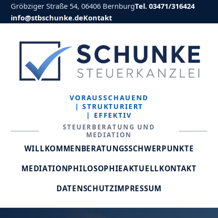
Gröbziger Straße 54, 06406 Bernburg
Tel. 03471/316424
info@stbschunke.de
Kontakt
VORAUSSCHAUEND
| STRUKTURIERT
| EFFEKTIV
STEUERBERATUNG UND
MEDIATION
WILLKOMMEN
BERATUNGSSCHWERPUNKTE
MEDIATION
PHILOSOPHIE
AKTUELL
KONTAKT
DATENSCHUTZ
IMPRESSUM