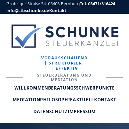
Gröbziger Straße 54, 06406 Bernburg
Tel. 03471/316424
info@stbschunke.de
Kontakt
VORAUSSCHAUEND
| STRUKTURIERT
| EFFEKTIV
STEUERBERATUNG UND
MEDIATION
WILLKOMMEN
BERATUNGSSCHWERPUNKTE
MEDIATION
PHILOSOPHIE
AKTUELL
KONTAKT
DATENSCHUTZ
IMPRESSUM