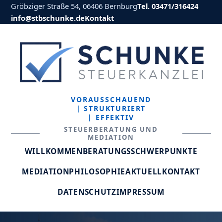
Gröbziger Straße 54, 06406 Bernburg
Tel. 03471/316424
info@stbschunke.de
Kontakt
VORAUSSCHAUEND
| STRUKTURIERT
| EFFEKTIV
STEUERBERATUNG UND
MEDIATION
WILLKOMMEN
BERATUNGSSCHWERPUNKTE
MEDIATION
PHILOSOPHIE
AKTUELL
KONTAKT
DATENSCHUTZ
IMPRESSUM